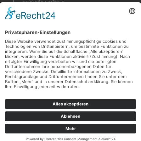
+49 (0) 9607-91891-0
+49 (0) 9607-91891-99
info@bkh-wohnbau.de
Folgen Sie uns auf Facebook
Folgen Sie uns auf Instagram
BKH Wohnbau Gmbh & Co. KG
Datenschutz
|
Impressum
|
Cookie-Einstellungen