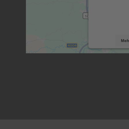
Drittanbieters,
Dieser Service k
sammeln. Bitte l
stimmen Sie de
dies
Meh
powered by
Use
Pla