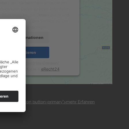
ieters, um Karteninhalte einzubetten.
rvice kann Daten zu Ihren Aktivitäten
Bitte lesen Sie die Details durch und
Sie der Nutzung des Service zu, um
diese Karte anzuzeigen.
Mehr Informationen
Akzeptieren
ered by
Usercentrics Consent
agement Platform
&
eRecht24
image_link button button-primary">mehr Erfahren