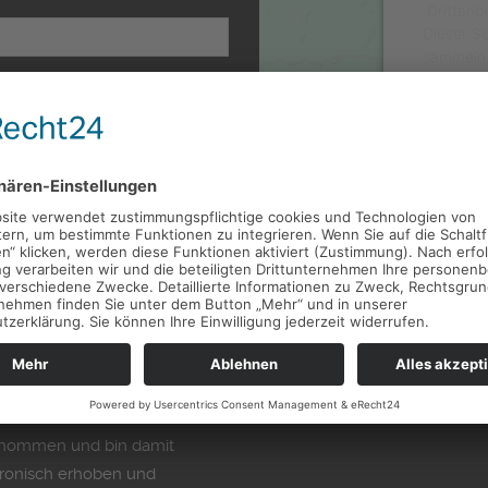
Drittanb
Dieser Se
sammeln. 
stimmen 
pow
Man
" target="_blank" class="text_
enommen und bin damit
tronisch erhoben und