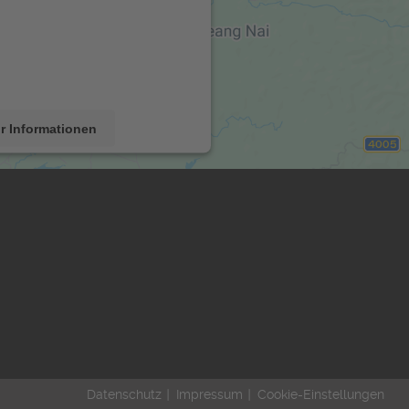
 um Karteninhalte einzubetten.
ann Daten zu Ihren Aktivitäten
esen Sie die Details durch und
r Nutzung des Service zu, um
e Karte anzuzeigen.
r Informationen
Akzeptieren
rcentrics Consent Management
tform
&
eRecht24
Datenschutz
|
Impressum
|
Cookie-Einstellungen