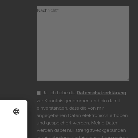
Ja, ich habe die
Datenschutzerklärung
zur Kenntnis genommen und bin damit
einverstanden, dass die von mir
angegebenen Daten elektronisch erhoben
und gespeichert werden. Meine Daten
werden dabei nur streng zweckgebunden
zur Bearbeitung und Beantwortung meiner