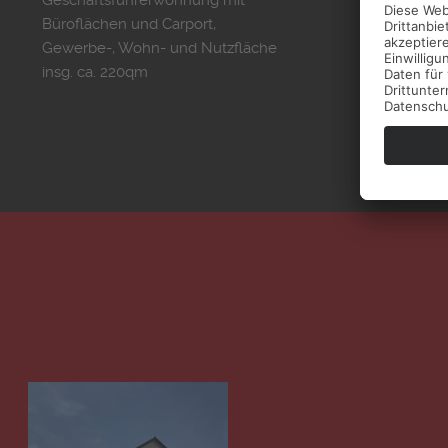
Geschäftsführerwohnung mit
Büroflächen und Carport,
Gewerbe-, Wohn- und Nutzfläche
insg. ca. 220qm