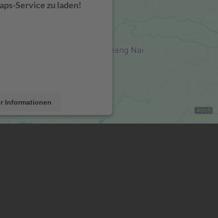
ps-Service zu laden!
den einen Service eines
 um Karteninhalte einzubetten.
ann Daten zu Ihren Aktivitäten
esen Sie die Details durch und
r Nutzung des Service zu, um
e Karte anzuzeigen.
r Informationen
Akzeptieren
rcentrics Consent Management
tform
&
eRecht24