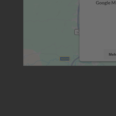
Google Ma
Wir verwen
Drittanbieters,
Dieser Service k
sammeln. Bitte l
stimmen Sie de
dies
Meh
powered by
Use
Pla