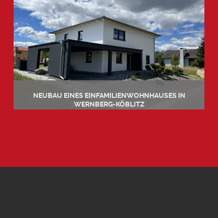
NEUBAU EINES EINFAMILIENWOHNHAUSES IN
WERNBERG-KÖBLITZ
Details